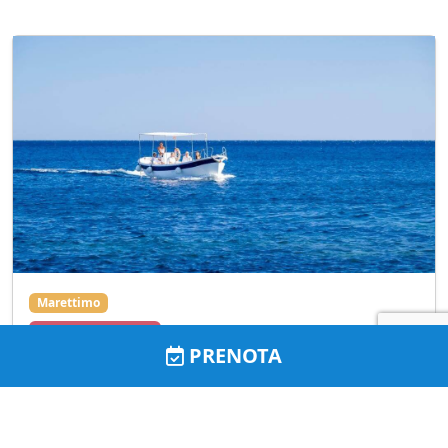
Marettimo
Escursioni via mare
PRENOTA
Dal 01-04-2025 al 15-10-2025 a partire da €40
Sunset of the sea
Verso l’imbrunire, la barca sarà pronta a salpare