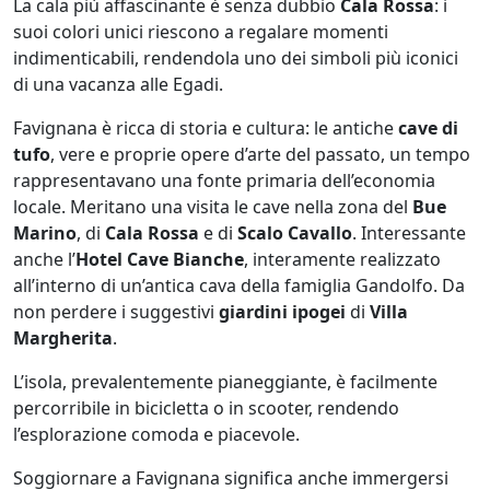
La cala più affascinante è senza dubbio
Cala Rossa
: i
suoi colori unici riescono a regalare momenti
indimenticabili, rendendola uno dei simboli più iconici
di una vacanza alle Egadi.
Favignana è ricca di storia e cultura: le antiche
cave di
tufo
, vere e proprie opere d’arte del passato, un tempo
rappresentavano una fonte primaria dell’economia
locale. Meritano una visita le cave nella zona del
Bue
Marino
, di
Cala Rossa
e di
Scalo Cavallo
. Interessante
anche l’
Hotel Cave Bianche
, interamente realizzato
all’interno di un’antica cava della famiglia Gandolfo. Da
non perdere i suggestivi
giardini ipogei
di
Villa
Margherita
.
L’isola, prevalentemente pianeggiante, è facilmente
percorribile in bicicletta o in scooter, rendendo
l’esplorazione comoda e piacevole.
Soggiornare a Favignana significa anche immergersi