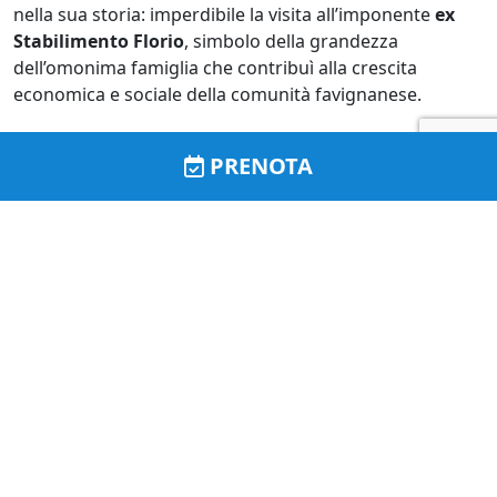
nella sua storia: imperdibile la visita all’imponente
ex
Stabilimento Florio
, simbolo della grandezza
dell’omonima famiglia che contribuì alla crescita
economica e sociale della comunità favignanese.
Tra i piatti tipici spicca la
frascatola in brodo
. Al
PRENOTA
mattino, è consigliatissima una colazione con brioche
calde accompagnate da
granita di mandorle o di gelsi
.
Dopo una giornata di mare, nulla di meglio di una
brioche con gelato
o un
caldo-freddo
gustato nella
splendida
Piazza Matrice
, frequentata anche da stilisti
e celebrità.
Recentemente, Favignana è stata scelta dal celebre
regista
Christopher Nolan
per girare alcune scene del
suo prossimo colossal,
The Odyssey
, in uscita a luglio
2026. Attori del calibro di
Matt Damon
,
Tom Holland
,
Zendaya
,
Charlize Theron
e
Robert Pattinson
hanno
soggiornato per circa un mese nella splendida isola